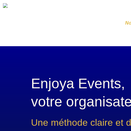
No
Enjoya Events,
votre organisat
Une méthode claire et d