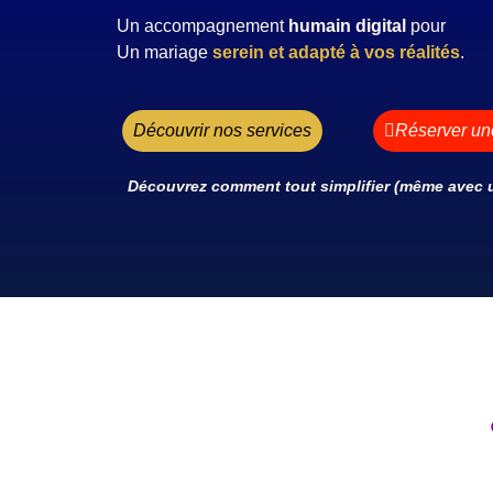
Un accompagnement
humain
digital
pour
Un mariage
serein et adapté à vos réalités
.
Découvrir nos services
Réserver u
Découvrez comment tout simplifier (même avec u